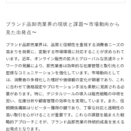
価格設定からプロモーションまで！多角的戦略で持続
的成長を実現
デジタルツール活用の最前線〜ブランド品卸売業の未
ブランド品卸売業界の現状と課題〜市場動向から
来を切り開く〜
見た出発点〜
実践的な販売戦略まとめ〜ブランド品卸売業で成功す
るためのヒント集〜
ブランド品卸売業界は、品質と信頼性を重視する消費者ニーズの
高まりを背景に、変動する市場環境に対応することが求められて
います。近年、オンライン販売の拡大とグローバルな流通ネット
ワークの発展により、卸売業者は効率的な在庫管理と取引先との
密接なコミュニケーションを強化しています。市場動向として
は、消費者の多様化した嗜好や価値観の変化が顕著であり、これ
に合わせて価格設定やプロモーション手法も柔軟に見直される必
要があります。特に、デジタルツールの導入は販売戦略の中核を
担い、在庫分析や顧客管理の効率化を実現しています。また、信
頼関係構築はリピーター獲得の鍵であり、丁寧な対応と透明性の
高い取引を心がけることが重要です。これらの課題を踏まえた戦
略的アプローチこそが、ブランド品卸売業の持続的成長を支える
出発点となります。