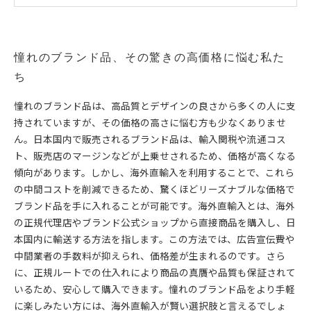
ブランド品を賢く購入するための最新トレンド解説
海外直輸入で叶える、高品質ブランド品のリーズナブ
ルライフ
憧れのブランド品、その驚きの高価格に悩む私た
ち
憧れのブランド品は、高品質とデザインの良さから多くの人に支
持されていますが、その価格の高さに悩む方も少なくありませ
ん。日本国内で販売されるブランド品は、輸入関税や流通コス
ト、販売店のマージンなどが上乗せされるため、価格が高くなる
傾向があります。しかし、海外直輸入を利用することで、これら
の中間コストを削減できるため、驚くほどリーズナブルな価格で
ブランド品を手に入れることが可能です。海外直輸入とは、海外
の正規代理店やブランド公式ショップから直接商品を購入し、日
本国内に輸送する方法を指します。この方法では、広告宣伝費や
中間業者の手数料が抑えられ、価格差が生まれるのです。さら
に、正規ルートでの仕入れにより商品の真贋や品質も保証されて
いるため、安心して購入できます。憧れのブランド品をより手軽
に楽しみたい方には、海外直輸入が賢い選択肢と言えるでしょ