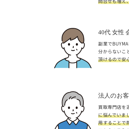
問合せも増え
40代 女性
副業でBUYM
分からないこ
頂けるので安
法人のお
買取専門店を
に悩んでいま
用することで