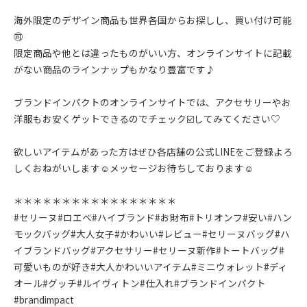
海外限定のデザイン商品も世界各国からお探しし、買い付け可能
🉑
限定商品や他とは違ったものがいい方、オンラインサイトに記載
がない商品のラインナップもかなり豊富です♪
ブランドインパクトのオンラインサイトでは、アクセサリーやお
洋服もお安くゲットできるのでチェック☑️してみてください♡
欲しいアイテムがあった方はぜひ各店舗の公式LINEをご登録よろ
しくおねがいします☺︎メッセージお待ちしております☺︎
＊＊＊＊＊＊＊＊＊＊＊＊＊＊＊＊＊
#セリーヌ#ロエベ#ハイブランド#お財布#トリオンフ#安い#ハン
モックバッグ#大人女子#かわいい#レビュー#セリーヌバッグ#ハ
イブランドバッグ#アクセサリー#セリーヌ新作#トートバッグ#
可愛いものが好き#大人かわいいアイテム#ミニウォレット#ディ
オール#グッチ#ルイヴィトン#仕入れ#ブランドインパクト
#brandimpact