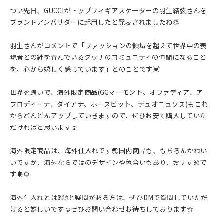
つい先日、GUCCIがトップフィギアスケーターの羽生結弦さんを
ブランドアンバサダーに起用したと発表されましたね👏
羽生さんがコメントで「ファッションの領域を超えて世界中の表
現者との絆を育んでいるグッチのコミュニティの仲間になること
を、心から嬉しく感じています」とのことです💓
世界を跨いで、海外限定商品(GGマーモント、オファディア、ア
フロディーテ、ダイアナ、ホースビット、デュオニュソス)もこれ
からどんどんアップしていきますので、ぜひお安く購入していた
だければと思います☺️
海外限定商品は、海外仕入れです🌏国内商品も、もちろんかわい
いですが、海外ならではのデザインや色合いもあり、おすすめで
す☀️🌻
海外仕入れとは❓🧐と疑問がある方は、ぜひDMで質問していただ
けると嬉しいです☺️ぜひお問い合わせお待ちしております☆