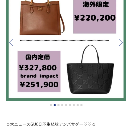
☺︎大ニュースGUCCI羽生結弦アンバサダー♡♡☺︎