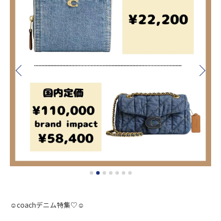
☺︎coachデニム特集♡☺︎