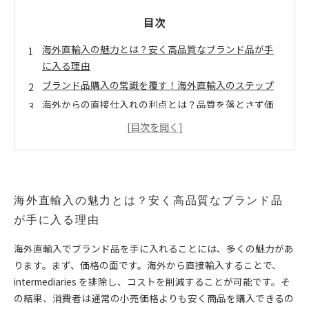
目次
海外直輸入の魅力とは？安く高品質なブランド品が手
に入る理由
ブランド品購入の常識を覆す！海外直輸入のステップ
海外からの直接仕入れの利点とは？品質を落とさず価
格を抑える
あなたもできる！海外直輸入でのブランド品購入体験
安くて高品質なブランド品を手に入れた私の成功スト
ーリー
海外直輸入の注意点：賢い購入を実現するために知っ
海外直輸入の魅力とは？安く高品質なブランド品
ておくべきこと
が手に入る理由
未来のショッピング！海を越えたブランド品購入の楽
しみ方
海外直輸入でブランド品を手に入れることには、多くの魅力があ
ります。まず、価格の面です。海外から直接輸入することで、
intermediaries を排除し、コストを削減することが可能です。そ
の結果、消費者は通常の小売価格よりも安く商品を購入できるの