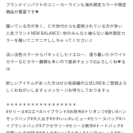
ブランドインパクトのスニーカーラインも海外限定カラーや限定
商品が豊富です💗
履いている方が多く、どの世代からも愛用されている方が多い
人気ブランドNEW BALANCE✨他のみんなと被らない海外限定カ
ラーを履いてニヤニヤししちゃってください♪
淡い淡色カラーからパキッとしたイエロー、落ち着いたホワイト
カラーなどカラー展開も多いので是非チェック☑️よろしくね💗る
は
欲しいアイテムがあった方はぜひ各店舗の公式LINEをご登録よろ
しくおねがいします☺︎メッセージお待ちしております☺︎
＊＊＊＊＊＊＊＊＊＊＊＊＊＊＊＊＊
#セリーヌ#ロエベ#ハイブランド#お財布#トリオンフ#安い#ハン
モックバッグ#大人女子#かわいい#レビュー#セリーヌバッグ#ハ
イブランドバッグ#アクセサリー#セリーヌ新作#トートバッグ#
可愛いものが好き#大人かわいいアイテム#ミニウォレット#ディ