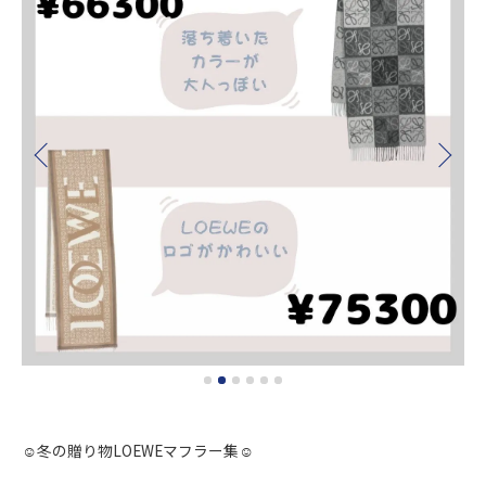
☺︎冬の贈り物LOEWEマフラー集☺︎