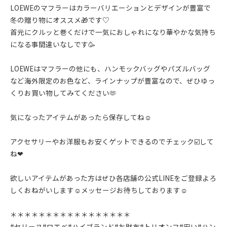
LOEWEのマフラーはカラーバリエーションとデザインが豊富で
冬の贈り物にオススメ🎁です♡
首元にクルッと巻くだけで一気におしゃれになり華やかな気持ち
になる事間違いなしです🥳
LOEWEはマフラーの他にも、ハンモックバッグやパズルバッグ
など海外限定のお色など、ラインナップが豊富なので、ぜひゆっ
くりお買い物してみてください🫶
気になったアイテムがあったら保存してね☺︎
アクセサリーやお洋服もお安くゲットできるのでチェック☑️して
ね❤︎
欲しいアイテムがあった方はぜひ各店舗の公式LINEをご登録よろ
しくおねがいします☺︎メッセージお待ちしております☺︎
＊＊＊＊＊＊＊＊＊＊＊＊＊＊＊＊＊
#セリーヌ#ロエベ#ハイブランド#お財布#トリオンフ#安い#ハン